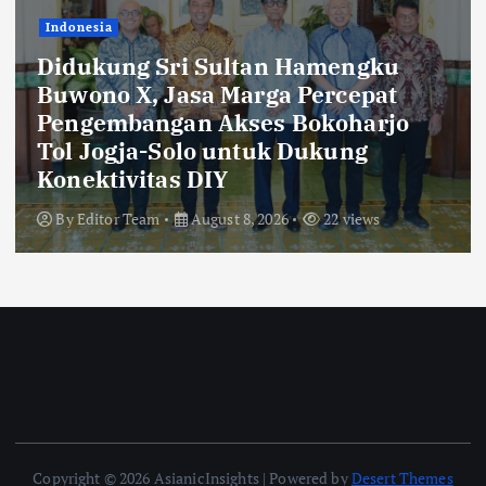
Sultan Hamengku
Indonesia
 Marga Percepat
Akses Bokoharjo
Bukti Komitmen
 untuk Dukung
Jasa Marga Raih
IY
6th TJSL & CSR
ust 8, 2026
22 views
By
Editor Team
Augu
Copyright © 2026 AsianicInsights | Powered by
Desert Themes