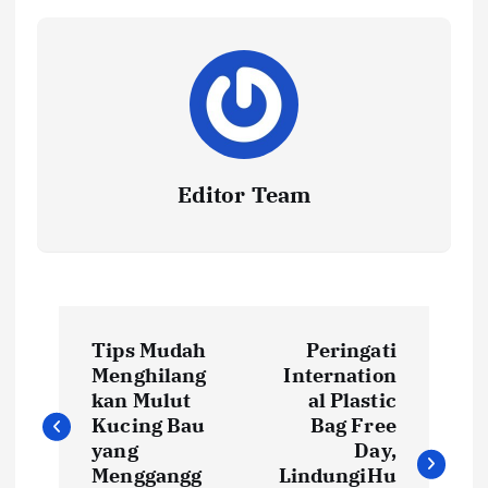
Editor Team
P
Tips Mudah
Peringati
o
Menghilang
Internation
kan Mulut
al Plastic
s
Kucing Bau
Bag Free
yang
Day,
Menggangg
LindungiHu