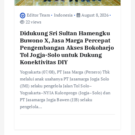
n
Editor Team
Indonesia
August 8, 2026
22 views
Didukung Sri Sultan Hamengku
Buwono X, Jasa Marga Percepat
Pengembangan Akses Bokoharjo
Tol Jogja-Solo untuk Dukung
Konektivitas DIY
Yogyakarta (07/08), PT Jasa Marga (Persero) Tbk
melalui anak usahanya PT Jasamarga Jogja Solo
(JMJ) selaku pengelola Jalan Tol Solo–
Yogyakarta–NYIA Kulonprogo (Jogja–Solo) dan
PT Jasamarga Jogja Bawen (JJB) selaku
pengelola…