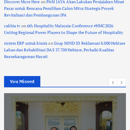
Discover More Here
on
PAM JAYA Akan Lakukan Penjajakan Minat
Pasar untuk Rencana Pemilihan Calon Mitra Strategis Proyek
Revitalisasi dan Pembangunan IPA
cakhia tv
on
6th Hospitality Malaysia Conference #HMC2026
Uniting Regional Power Players to Shape the Future of Hospitality
sistem ERP untuk bisnis
on
Grup MIND ID Reklamasi 8.000 Hektare
Lahan dan Rehabilitasi DAS 37.700 Hektare, Perbaiki Kualitas
Keanekaragaman Hayati
You Missed