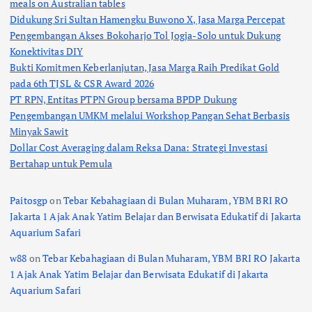
meals on Australian tables
Didukung Sri Sultan Hamengku Buwono X, Jasa Marga Percepat
Pengembangan Akses Bokoharjo Tol Jogja-Solo untuk Dukung
Konektivitas DIY
Bukti Komitmen Keberlanjutan, Jasa Marga Raih Predikat Gold
pada 6th TJSL & CSR Award 2026
PT RPN, Entitas PTPN Group bersama BPDP Dukung
Pengembangan UMKM melalui Workshop Pangan Sehat Berbasis
Minyak Sawit
Dollar Cost Averaging dalam Reksa Dana: Strategi Investasi
Bertahap untuk Pemula
Paitosgp
on
Tebar Kebahagiaan di Bulan Muharam, YBM BRI RO
Jakarta 1 Ajak Anak Yatim Belajar dan Berwisata Edukatif di Jakarta
Aquarium Safari
w88
on
Tebar Kebahagiaan di Bulan Muharam, YBM BRI RO Jakarta
1 Ajak Anak Yatim Belajar dan Berwisata Edukatif di Jakarta
Aquarium Safari