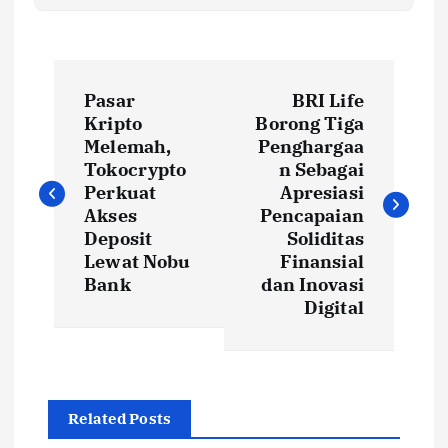
P
Pasar
BRI Life
o
Kripto
Borong Tiga
Melemah,
Penghargaa
s
Tokocrypto
n Sebagai
Perkuat
Apresiasi
t
Akses
Pencapaian
Deposit
Soliditas
Lewat Nobu
Finansial
n
Bank
dan Inovasi
Digital
a
v
i
Related Posts