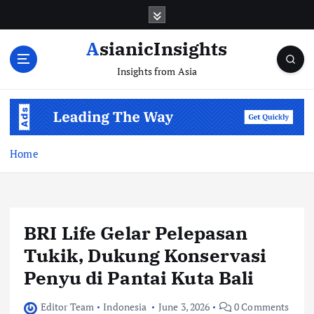
Skip
to
content
AsianicInsights
Insights from Asia
Home
BRI Life Gelar Pelepasan
Tukik, Dukung Konservasi
Penyu di Pantai Kuta Bali
Editor Team
Indonesia
June 3, 2026
0 Comments