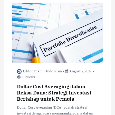
g
a
t
i
o
n
Editor Team
Indonesia
August 7, 2026
10 views
Dollar Cost Averaging dalam
Reksa Dana: Strategi Investasi
Bertahap untuk Pemula
Dollar Cost Averaging (DCA) adalah strategi
investasi dengan cara menanamkan dana dalam