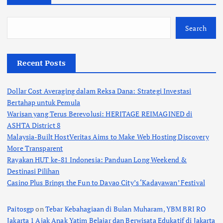
Search
Recent Posts
Dollar Cost Averaging dalam Reksa Dana: Strategi Investasi
Bertahap untuk Pemula
Warisan yang Terus Berevolusi: HERITAGE REIMAGINED di
ASHTA District 8
Malaysia-Built HostVeritas Aims to Make Web Hosting Discovery
More Transparent
Rayakan HUT ke-81 Indonesia: Panduan Long Weekend &
Destinasi Pilihan
Casino Plus Brings the Fun to Davao City’s ‘Kadayawan’ Festival
Paitosgp
on
Tebar Kebahagiaan di Bulan Muharam, YBM BRI RO
Jakarta 1 Ajak Anak Yatim Belajar dan Berwisata Edukatif di Jakarta