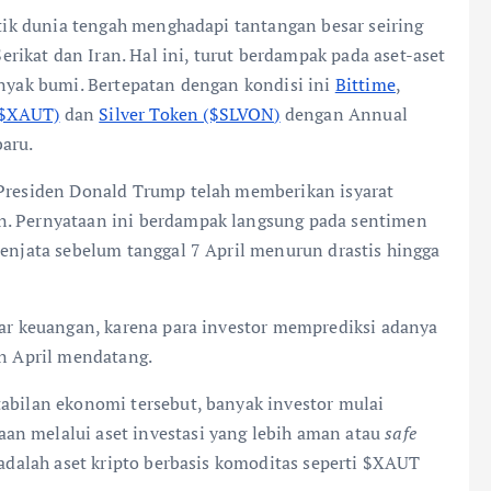
itik dunia tengah menghadapi tantangan besar seiring
ikat dan Iran. Hal ini, turut berdampak pada aset-aset
nyak bumi. Bertepatan dengan kondisi ini
Bittime
,
($XAUT)
dan
Silver Token ($SLVON)
dengan Annual
aru.
residen Donald Trump telah memberikan isyarat
n. Pernyataan ini berdampak langsung pada sentimen
senjata sebelum tanggal 7 April menurun drastis hingga
sar keuangan, karena para investor memprediksi adanya
an April mendatang.
tabilan ekonomi tersebut, banyak investor mulai
an melalui aset investasi yang lebih aman atau
safe
i adalah aset kripto berbasis komoditas seperti $XAUT