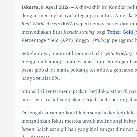
Jakarta, 8 April 2026 –
Akhir-akhir ini Kondisi pol
dengan meningkatnya ketegangan antara Amerika Ser
Real World Assets
(RWA) seperti emas, silver dan mi
menyediakan fitur
flexible staking
bagi
Tether Gold 
Percentage Yield (APY) hingga 10% bagi pengguna b
Sebelumnya, menurut laporan dari
Crypto Briefing,
P
mengenai kemungkinan eskalasi militer dengan Ira
pasar global, di mana peluang terjadinya gencatan 
hanya tersisa 8%.
Situasi ini tentu menciptakan ketidakpastian di pa
peristiwa krusial yang akan terjadi pada pertengah
Di tengah ancaman konflik bersenjata dan ketidaks
mengalihkan fokus mereka untuk melindungi kekaya
haven
. Salah satu pilihan yang kini sangat diminat