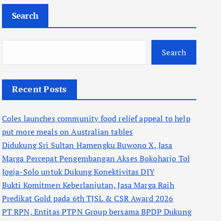
Search
Search
Recent Posts
Coles launches community food relief appeal to help
put more meals on Australian tables
Didukung Sri Sultan Hamengku Buwono X, Jasa
Marga Percepat Pengembangan Akses Bokoharjo Tol
Jogja-Solo untuk Dukung Konektivitas DIY
Bukti Komitmen Keberlanjutan, Jasa Marga Raih
Predikat Gold pada 6th TJSL & CSR Award 2026
PT RPN, Entitas PTPN Group bersama BPDP Dukung