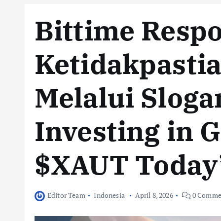
Bittime Resp
Ketidakpastia
Melalui Sloga
Investing in 
$XAUT Today
Editor Team
Indonesia
April 8, 2026
0 Comme