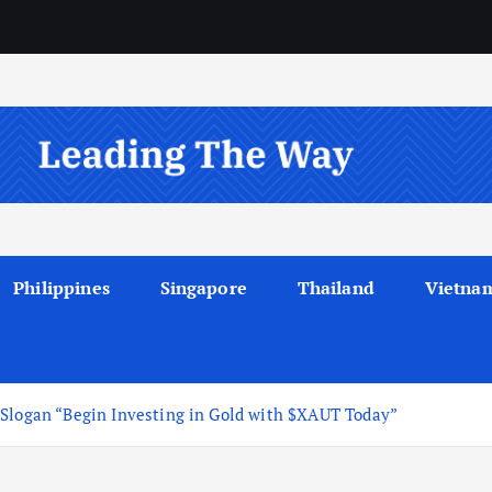
Philippines
Singapore
Thailand
Vietna
 Slogan “Begin Investing in Gold with $XAUT Today”