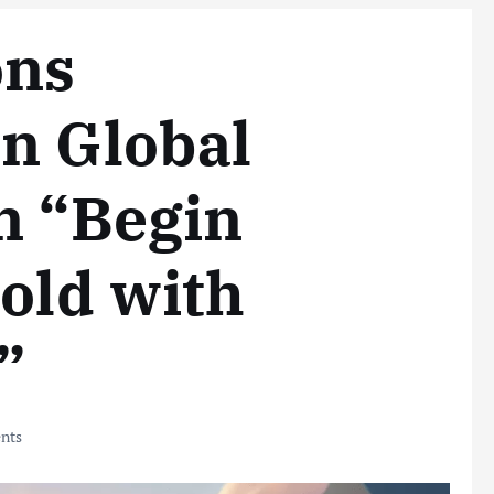
ons
n Global
n “Begin
Gold with
”
nts