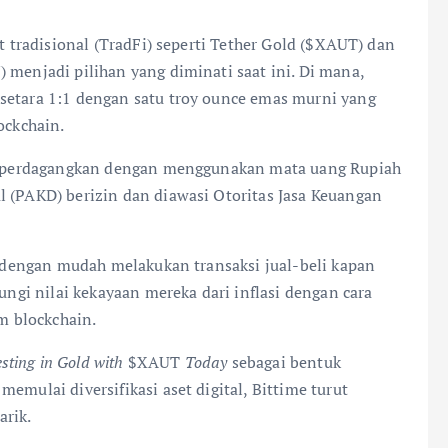
et tradisional (TradFi) seperti Tether Gold ($XAUT) dan
 menjadi pilihan yang diminati saat ini. Di mana,
setara 1:1 dengan satu troy ounce emas murni yang
ockchain.
g diperdagangkan dengan menggunakan mata uang Rupiah
l (PAKD) berizin dan diawasi Otoritas Jasa Keuangan
at dengan mudah melakukan transaksi jual-beli kapan
dungi nilai kekayaan mereka dari inflasi dengan cara
em blockchain.
esting in Gold with
$XAUT
Today
sebagai bentuk
emulai diversifikasi aset digital, Bittime turut
arik.