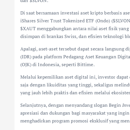
dan $SLVON.
Di saat bersamaan investasi aset kripto berbasis as
iShares Silver Trust Tokenized ETF (Ondo) ($SLVON)
$XAUT menggabungkan antara nilai aset fisik yang 
disimpan di brankas Swiss, dan efisien teknologi bl
Apalagi, aset-aset tersebut dapat secara langsun
(IDR) pada platform Pedagang Aset Keuangan Digita
(OJK) di Indonesia, seperti Bittime.
Melalui kepemilikan aset digital ini, investor dap
saja dengan likuiditas yang tinggi, sekaligus melin
yang jauh lebih praktis dan efisien melalui ekosist
Selanjutnya, dengan menyandang slogan Begin
Inv
apresiasi dan dukungan bagi masyarakat yang ingin m
menghadirkan program promosi eksklusif yang men