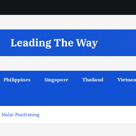
Philippines
Singapore
Thailand
Vietna
u Mulai Positioning