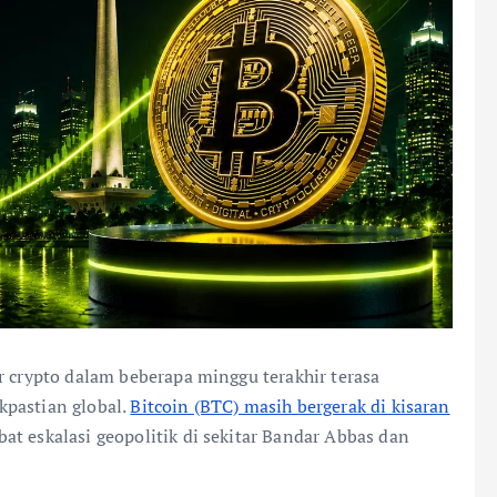
r crypto dalam beberapa minggu terakhir terasa
kpastian global.
Bitcoin (BTC) masih bergerak di kisaran
at eskalasi geopolitik di sekitar Bandar Abbas dan