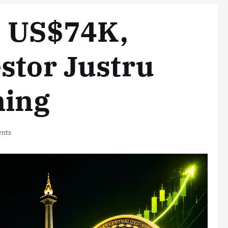
di US$74K,
stor Justru
ning
nts