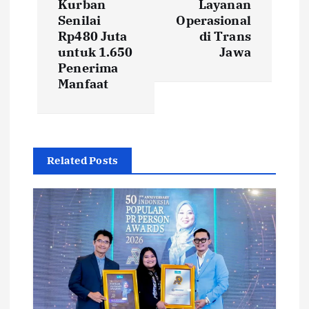
Kurban
Layanan
a
Senilai
Operasional
Rp480 Juta
di Trans
v
untuk 1.650
Jawa
Penerima
i
Manfaat
g
a
Related Posts
t
i
o
n