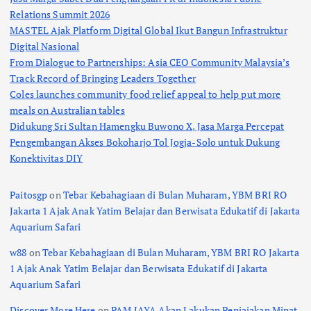
Relations Summit 2026
MASTEL Ajak Platform Digital Global Ikut Bangun Infrastruktur
Digital Nasional
From Dialogue to Partnerships: Asia CEO Community Malaysia’s
Track Record of Bringing Leaders Together
Coles launches community food relief appeal to help put more
meals on Australian tables
Didukung Sri Sultan Hamengku Buwono X, Jasa Marga Percepat
Pengembangan Akses Bokoharjo Tol Jogja-Solo untuk Dukung
Konektivitas DIY
Paitosgp
on
Tebar Kebahagiaan di Bulan Muharam, YBM BRI RO
Jakarta 1 Ajak Anak Yatim Belajar dan Berwisata Edukatif di Jakarta
Aquarium Safari
w88
on
Tebar Kebahagiaan di Bulan Muharam, YBM BRI RO Jakarta
1 Ajak Anak Yatim Belajar dan Berwisata Edukatif di Jakarta
Aquarium Safari
Discover More Here
on
PAM JAYA Akan Lakukan Penjajakan Minat