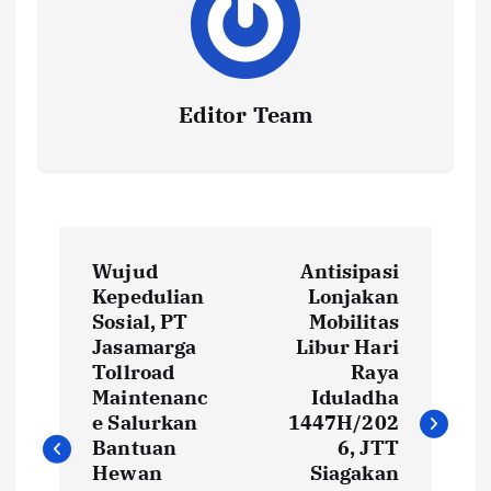
Editor Team
P
Wujud
Antisipasi
o
Kepedulian
Lonjakan
Sosial, PT
Mobilitas
s
Jasamarga
Libur Hari
Tollroad
Raya
t
Maintenanc
Iduladha
e Salurkan
1447H/202
Bantuan
6, JTT
n
Hewan
Siagakan