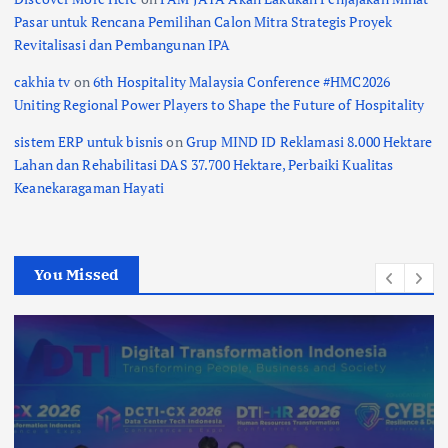
Pasar untuk Rencana Pemilihan Calon Mitra Strategis Proyek
Revitalisasi dan Pembangunan IPA
cakhia tv
on
6th Hospitality Malaysia Conference #HMC2026
Uniting Regional Power Players to Shape the Future of Hospitality
sistem ERP untuk bisnis
on
Grup MIND ID Reklamasi 8.000 Hektare
Lahan dan Rehabilitasi DAS 37.700 Hektare, Perbaiki Kualitas
Keanekaragaman Hayati
You Missed