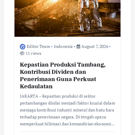
t
i
o
Editor Team
Indonesia
August 7, 2026
11 views
n
Kepastian Produksi Tambang,
Kontribusi Dividen dan
Penerimaan Guna Perkuat
Kedaulatan
JAKARTA – Kepastian produksi di sektor
pertambangan dinilai menjadi faktor krusial dalam
menjaga kontribusi industri mineral dan batu bara
terhadap penerimaan negara. Di tengah upaya
memperkuat hilirisasi dan kemandirian ekonomi…