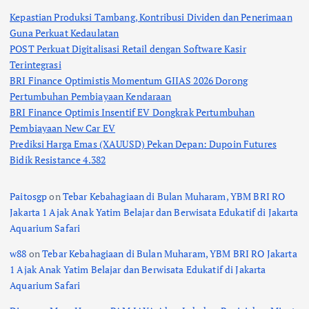
Kepastian Produksi Tambang, Kontribusi Dividen dan Penerimaan
Guna Perkuat Kedaulatan
POST Perkuat Digitalisasi Retail dengan Software Kasir
Terintegrasi
BRI Finance Optimistis Momentum GIIAS 2026 Dorong
Pertumbuhan Pembiayaan Kendaraan
BRI Finance Optimis Insentif EV Dongkrak Pertumbuhan
Pembiayaan New Car EV
Prediksi Harga Emas (XAUUSD) Pekan Depan: Dupoin Futures
Bidik Resistance 4.382
Paitosgp
on
Tebar Kebahagiaan di Bulan Muharam, YBM BRI RO
Jakarta 1 Ajak Anak Yatim Belajar dan Berwisata Edukatif di Jakarta
Aquarium Safari
w88
on
Tebar Kebahagiaan di Bulan Muharam, YBM BRI RO Jakarta
1 Ajak Anak Yatim Belajar dan Berwisata Edukatif di Jakarta
Aquarium Safari