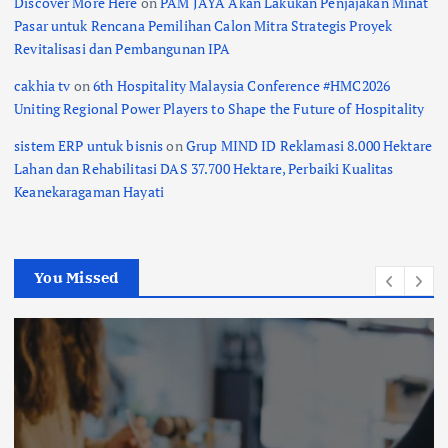
Discover More Here
on
PAM JAYA Akan Lakukan Penjajakan Minat
Pasar untuk Rencana Pemilihan Calon Mitra Strategis Proyek
Revitalisasi dan Pembangunan IPA
cakhia tv
on
6th Hospitality Malaysia Conference #HMC2026
Uniting Regional Power Players to Shape the Future of Hospitality
sistem ERP untuk bisnis
on
Grup MIND ID Reklamasi 8.000 Hektare
Lahan dan Rehabilitasi DAS 37.700 Hektare, Perbaiki Kualitas
Keanekaragaman Hayati
You Missed