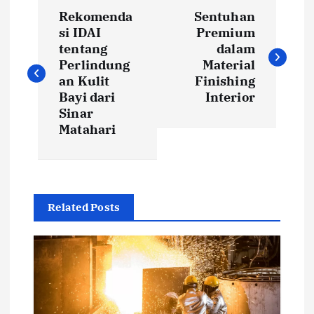
P
Rekomenda
Sentuhan
o
si IDAI
Premium
tentang
dalam
s
Perlindung
Material
an Kulit
Finishing
t
Bayi dari
Interior
Sinar
Matahari
n
a
v
Related Posts
i
g
a