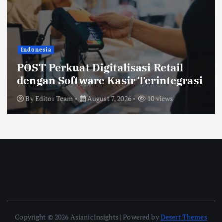
Indonesia
BRI Finance Optimistis Momentum
GIIAS 2026 Dorong Pertumbuhan
Pembiayaan Kendaraan
By
Editor Team
August 7, 2026
9 views
Copyright © 2026 AsianicInsights | Powered by
Desert Themes