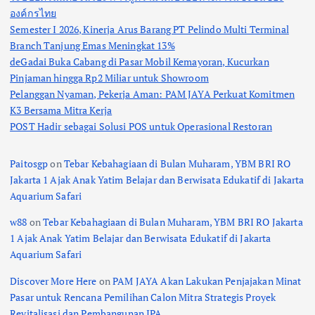
องค์กรไทย
Semester I 2026, Kinerja Arus Barang PT Pelindo Multi Terminal
Branch Tanjung Emas Meningkat 13%
deGadai Buka Cabang di Pasar Mobil Kemayoran, Kucurkan
Pinjaman hingga Rp2 Miliar untuk Showroom
Pelanggan Nyaman, Pekerja Aman: PAM JAYA Perkuat Komitmen
K3 Bersama Mitra Kerja
POST Hadir sebagai Solusi POS untuk Operasional Restoran
Paitosgp
on
Tebar Kebahagiaan di Bulan Muharam, YBM BRI RO
Jakarta 1 Ajak Anak Yatim Belajar dan Berwisata Edukatif di Jakarta
Aquarium Safari
w88
on
Tebar Kebahagiaan di Bulan Muharam, YBM BRI RO Jakarta
1 Ajak Anak Yatim Belajar dan Berwisata Edukatif di Jakarta
Aquarium Safari
Discover More Here
on
PAM JAYA Akan Lakukan Penjajakan Minat
Pasar untuk Rencana Pemilihan Calon Mitra Strategis Proyek
Revitalisasi dan Pembangunan IPA