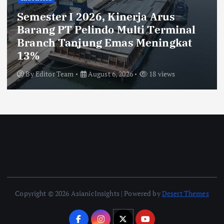
deGadai Buka Cabang di Pasar
Mobil Kemayoran, Kucurkan
Pinjaman hingga Rp2 Miliar untuk
Showroom
By
Editor Team
August 6, 2026
19 views
Copyright © 2026 AsianicInsights | Powered by
Desert Themes