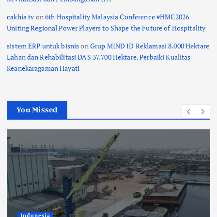
cakhia tv
on
6th Hospitality Malaysia Conference #HMC2026
Uniting Regional Power Players to Shape the Future of Hospitality
sistem ERP untuk bisnis
on
Grup MIND ID Reklamasi 8.000 Hektare
Lahan dan Rehabilitasi DAS 37.700 Hektare, Perbaiki Kualitas
Keanekaragaman Hayati
You Missed
Indonesia