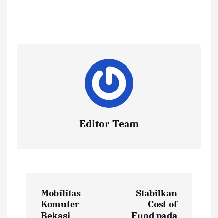
Editor Team
P
Mobilitas
Stabilkan
o
Komuter
Cost of
Bekasi–
Fund pada