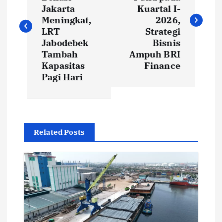
s
Jakarta
Kuartal I-
Meningkat,
2026,
t
LRT
Strategi
Jabodebek
Bisnis
Tambah
Ampuh BRI
n
Kapasitas
Finance
Pagi Hari
a
v
i
Related Posts
g
a
t