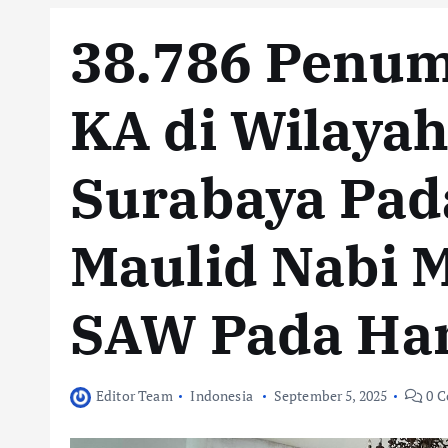
38.786 Penu
KA di Wilayah
Surabaya Pad
Maulid Nabi
SAW Pada Har
Editor Team
Indonesia
September 5, 2025
0 C