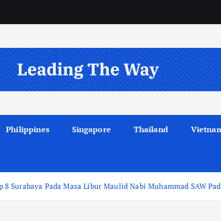
Philippines
Singapore
Thailand
Vietna
 8 Surabaya Pada Masa Libur Maulid Nabi Muhammad SAW Pada