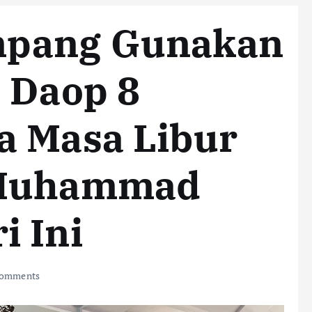
mpang Gunakan
 Daop 8
a Masa Libur
 Muhammad
i Ini
omments